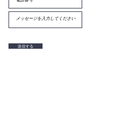
送信する
Email
info@suitokyo.jp
SNS