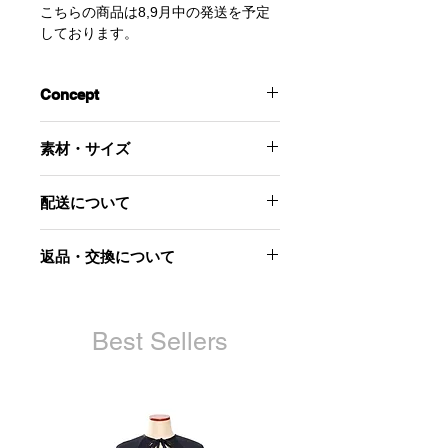
こちらの商品は8,9月中の発送を予定
しております。
Concept
ストレッチベロアのボディースーツ。
素材・サイズ
ハイレグデザインをパンツやスカート
のウエストから見せたり、股下のホッ
‐素材-
クを留めずにボトムスの外に出したり
配送について
ポリエステル 91％
様々な着こなしを楽しめます。
ポリウレタン 9％
袖のフレアがエレガントな印象を与え
こちらの商品は8,9月中の発送を予定
返品・交換について
ます。
しております。
‐サイズ‐
前首元のリボンを解けばかぶりで着脱
Sサイズ
当社起因による以下のような場合に
が可能です。
身幅：72cm
は、原則として商品到着後7日以内で
※バストサイズが大きめの方は身長な
袖幅：32.5cm
あれば交換にて対応させていただきま
Best Sellers
どにもよりますがMサイズの方が良い
Mサイズ
す。
場合があります。サイズ感について不
身幅：76cm
安やご不明点のある方はお気軽に
袖幅：34.5cm
お届けした商品が不良品であった
instagramのDMかメールでご相談くだ
場合
さいませ。
商品が汚れている、または破損し
※ボディーにフィットするデザインな