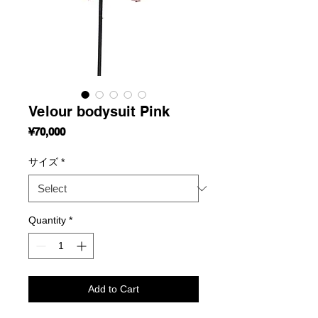
Velour bodysuit Pink
Price
¥70,000
サイズ
*
Quantity
*
Add to Cart