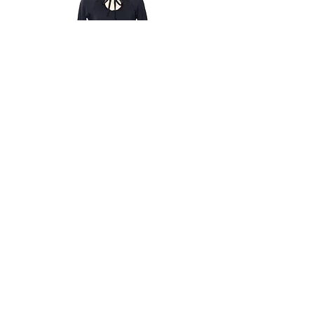
ている場合
ので若干窮屈に感じる可能性がありま
申し込まれた商品と届いた商品が
す。
異なっていた場合
ただし、交換する商品の在庫がない場
合、商品代金を返金させていただく場
合がございますので予めご了承くださ
い。
Bodysuit Black
また、以下の場合、返品はお受け致し
Price
¥36,000
かねます。
お客様のご都合による(色・サイズ
間違い等)交換・返品の場合
一度でもご使用になられた場合
お客様の責任で傷や破損が生じた
場合
Email
商品タグを外された場合
商品到着後8日以上経過した場合
info@suitokyo.jp
その他 当社が返品・交換をお受
けしかねると判断した場合