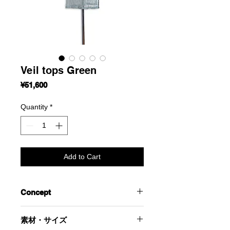
Veil tops Green
Price
¥51,600
Quantity
*
Add to Cart
Concept
毛細血管のように繊細な柄のレースを
素材・サイズ
使用したハイネックトップス。