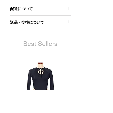
右肩の貝ボタンがアクセントになって
- 素材 -
います。
配送について
ナイロン67%
天然の貝ボタンを使用しているので、
レーヨン33%
一つ一つ異なる表情を楽しめます。
こちらの商品は8,9月中のデリバリー
返品・交換について
脇の開いたデザインになっているの
を予定しております。
-サイズ(cm)-
で、中にワンピースを合わせたりコー
肩幅:49
当社起因による以下のような場合に
ディネートの幅が広がる一着です。
胸囲:113
は、原則として商品到着後7日以内で
着丈:100.5
あれば交換にて対応させていただきま
Best Sellers
袖丈:63
す。
袖幅:20
袖口周り:24
お届けした商品が不良品であった
場合
商品が汚れている、または破損し
ている場合
申し込まれた商品と届いた商品が
異なっていた場合
ただし、交換する商品の在庫がない場
合、商品代金を返金させていただく場
合がございますので予めご了承くださ
い。