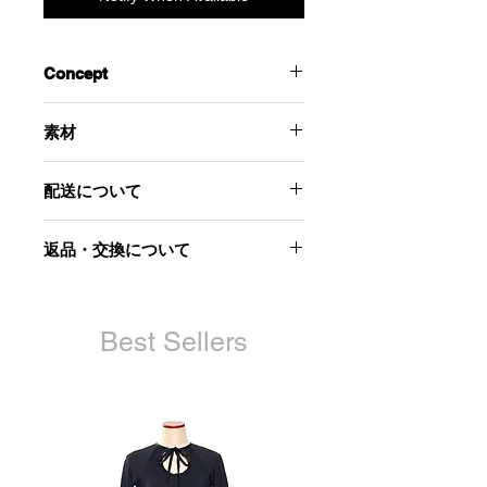
Concept
素朴な花柄のジャカード生地を使用し
素材
たマスク。
Mask Blackと同型。サイドのカッティ
- 素材 -
ングでフェイスラインがきれいに見え
配送について
ます。
表
タッセルは取り外し可能。
こちらの商品は１月末頃の配送を予定
キュプラ36%
返品・交換について
Sサイズ、Mサイズの2サイズ展開。
しています。
ポリエステル26%
綿19%
当社起因による以下のような場合に
麻19%
は、原則として商品到着後7日以内で
裏
あれば交換にて対応させていただきま
Best Sellers
綿100%
す。
お届けした商品が不良品であった
場合
商品が汚れている、または破損し
ている場合