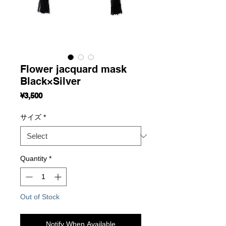
Flower jacquard mask
Black×Silver
Price
¥3,500
サイズ
*
Quantity
*
Out of Stock
Notify When Available