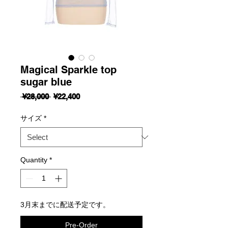
Magical Sparkle top
sugar blue
Regular
Sale
 ¥28,000 
¥22,400
Price
Price
サイズ
*
Quantity
*
3月末までに配送予定です。
Pre-Order