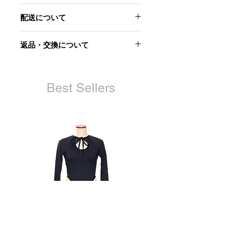
ところどころかすれていたり重なって
-表地-
いたり、完全ではない美しさに日本の
配送について
ポリエステル 65%
美意識を見出す一着。
レーヨン 35%
すっきりとしたシルエットでモダンな
こちらの商品は11月末のデリバリーを
返品・交換について
印象。
予定しております。
-裏地-
裾のファスナーを開ければスリットが
ポリステル 100%
当社起因による以下のような場合に
アクセントになりコーディネートの幅
は、原則として商品到着後7日以内で
が広がる。
※ゴールド部分の箔貼りが剥がれるた
あれば交換にて対応させていただきま
Best Sellers
め、他の衣類などに付着する場合がご
す。
ざいます。ご了承ください。
お届けした商品が不良品であった
- サイズ(cm)-
場合
ウエスト:76
商品が汚れている、または破損し
股上:24
ている場合
股下:73
申し込まれた商品と届いた商品が
ヒップ:95.5
異なっていた場合
ワタリ:60.25
裾幅:15
ただし、交換する商品の在庫がない場
合、商品代金を返金させていただく場
合がございますので予めご了承くださ
い。