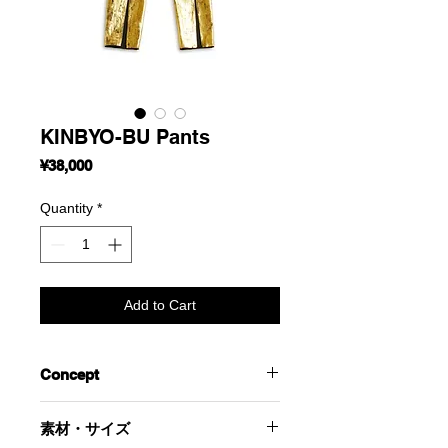
KINBYO-BU Pants
Price
¥38,000
Quantity
*
Add to Cart
Concept
金箔をあしらった金屏風からインスピ
素材・サイズ
レーションをうけたパンツ。