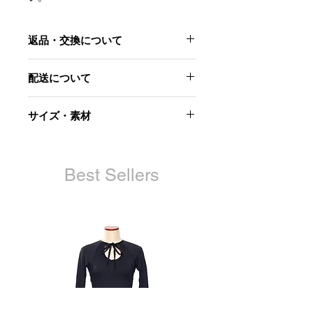
返品・交換について
当社起因による以下のような場合に
配送について
は、原則として商品到着後7日以内で
あれば交換にて対応させていただきま
ご注文から7日以内に発送します。
す。
サイズ・素材
日時指定はお受けできません。
配送完了時にメールでお知らせさせて
・お届けした商品が不良品であった場
素材
いただきます。
合
綿 100%
再配達の手配はお客様で行っていただ
・商品が汚れている、または破損して
スモールサイズ
Best Sellers
きますようお願いいたします。
いる場合
着丈 64cm
・申し込まれた商品と届いた商品が異
身幅 47cm
なっていた場合
袖丈 61cm
ただし、交換する商品の在庫がない場
ビッグサイズ
合、商品代金を返金させていただく場
着丈 73cm
合がございますので予めご了承くださ
身幅 56cm
い。
袖丈 63cm
また、以下の場合、返品はお受け致し