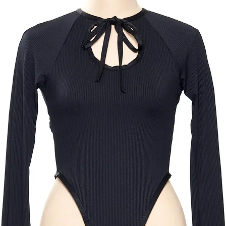
像の色目については
商品詳細、サイズ等
い上げ前にinstag
合わせください。
info@suitokyo.jp