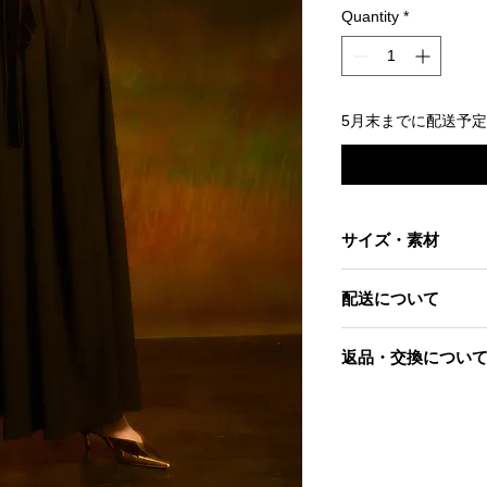
Quantity
*
5月末までに配送予
サイズ・素材
素材
配送について
ポリエステル100%
※裏なし
※ご予約商品
サイズ1
返品・交換につい
5月末までに配送予
ウエスト68
着丈96
当社起因による以下
サイズ2(展示会場サ
到着後7日以内であ
ウエスト72
す。
着丈99