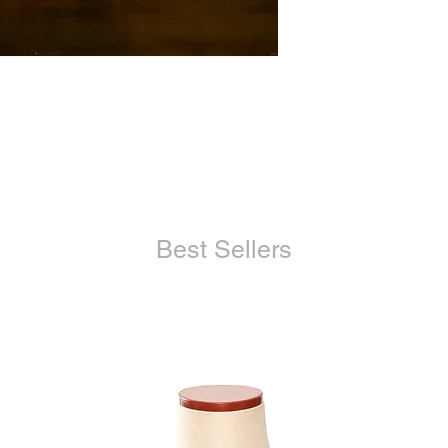
・お届けした商品が
・商品が汚れている
・申し込まれた商品
ただし、交換する商
金させていただく場
さい。
また、以下の場合、
・お客様のご都合によ
品の場合
・一度でもご使用に
Best Sellers
・お客様の責任で傷
・商品到着後8日以
・その他 当社が返
た場合
※製品の特質上、加
品に関しては返品や
ください。
※パソコンや携帯端
色目と多少異なる場