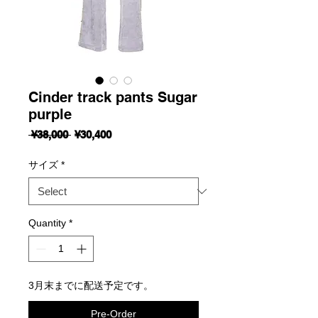
Cinder track pants Sugar
purple
Regular
Sale
 ¥38,000 
¥30,400
Price
Price
サイズ
*
Quantity
*
3月末までに配送予定です。
Pre-Order