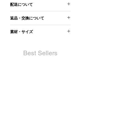
配送について
3月末までに配送予定です。
返品・交換について
当社起因による以下のような場合に
素材・サイズ
は、原則として商品到着後7日以内で
あれば交換にて対応させていただきま
【サイズ1】参考サイズ
す。
着丈 102.5
ウエスト 34
Best Sellers
・お届けした商品が不良品であった場
股上 32.5
合
股下 74
・商品が汚れている、または破損して
ヒップ 43.5
いる場合
わたり幅 28.5
・申し込まれた商品と届いた商品が異
裾幅 22.5
なっていた場合
【サイズ2】サンプルサイズ
ただし、交換する商品の在庫がない場
着丈 106→105.5
合、商品代金を返金させていただく場
ウエスト 34→35
合がございますので予めご了承くださ
股上 33.5
い。
股下 76.5→76
ヒップ 45→45.5
また、以下の場合、返品はお受け致し