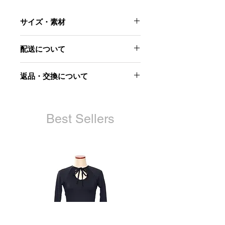
サイズ・素材
サイズ
配送について
着丈48.5
バスト101
3月末までに配送予定です。
ウエスト101
返品・交換について
天幅16
肩幅38.5
当社起因による以下のような場合に
袖丈64
は、原則として商品到着後7日以内で
あれば交換にて対応させていただきま
Best Sellers
素材
す。
表ポリエステル100
裏ポリエステル100
・お届けした商品が不良品であった場
合
・商品が汚れている、または破損して
いる場合
・申し込まれた商品と届いた商品が異
なっていた場合
ただし、交換する商品の在庫がない場
合、商品代金を返金させていただく場